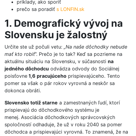
príklady, ako sporiť
prečo sa poradiť
s LONFIN.sk
1. Demografický vývoj na
Slovensku je žalostný
Určite ste už počuli vetu:
„
Na
naše dôchodky
nebude
mať kto robiť
”. Prečo je to tak? Keď sa pozrieme na
aktuálnu situáciu na Slovensku, v súčasnosti
na
jedného dôchodcu
odvádza odvody do Sociálnej
poisťovne
1,6 pracujúceho
prispievajúceho. Tento
pomer sa však o pár rokov vyrovná a neskôr sa
dokonca obráti.
Slovensko totiž starne
a zamestnaných ľudí, ktorí
prispievajú do dôchodkového systému je
menej. Asociácia dôchodkových správcovských
spoločností odhaduje, že už v roku 2040 sa pomer
dôchodca a prispievajúci vyrovná. To znamená, že na