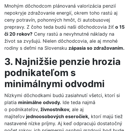
Mnohým dôchodcom plánovaná valorizácia penzií
nepokryje zdražovanie energií, okrem toho rastú aj
ceny potravín, pohonných hmôt, či autobusovej
prepravy. Z čoho teda budú naši dôchodcovia žiť
o 15
či 20 rokov?
Ceny rastú a nevyhnutné náklady na
život sa zvyšujú. Nielen dôchodcovia, ale aj mnohé
rodiny s deťmi na Slovensku
zápasia so zdražovaním.
3. Najnižšie penzie hrozia
podnikateľom s
minimálnymi odvodmi
Nízkymi dôchodkami budú zasiahnutí všetci, ktorí si
platia
minimálne odvody.
Ide teda najmä
o podnikateľov,
živnostníkov,
ale aj
majiteľov
jednoosobových eseročiek,
ktorí majú tiež
nastavené nízke príjmy. Aj keď odpracujú dostatočný
počet rokov, ich priemerný osobný mzdový bod bude