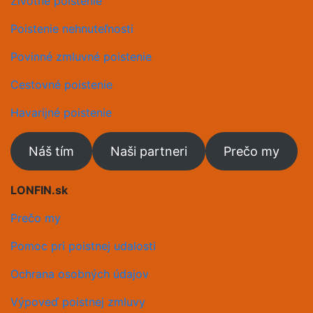
Životné poistenie
Poistenie nehnuteľnosti
Povinné zmluvné poistenie
Cestovné poistenie
Havarijné poistenie
Náš tím
Naši partneri
Prečo my
LONFIN.sk
Prečo my
Pomoc pri poistnej udalosti
Ochrana osobných údajov
Výpoveď poistnej zmluvy