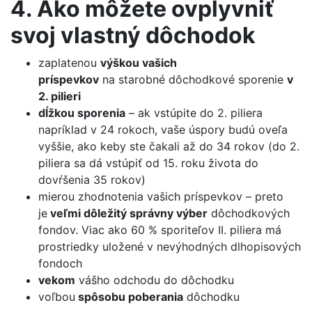
4. Ako môžete ovplyvniť
svoj vlastný dôchodok
zaplatenou
výškou vašich
príspevkov
na starobné dôchodkové sporenie
v
2. pilieri
dĺžkou sporenia
– ak vstúpite do 2. piliera
napríklad v 24 rokoch, vaše úspory budú oveľa
vyššie, ako keby ste čakali až do 34 rokov (do 2.
piliera sa dá vstúpiť od 15. roku života do
dovŕšenia 35 rokov)
mierou zhodnotenia vašich príspevkov – preto
je
veľmi dôležitý
správny výber
dôchodkových
fondov. Viac ako 60 % sporiteľov II. piliera má
prostriedky uložené v nevýhodných dlhopisových
fondoch
vekom
vášho odchodu do dôchodku
voľbou
spôsobu poberania
dôchodku