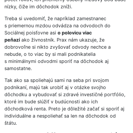
nízky, čiže im dôchodok zníži.
Treba si uvedomiť, že napríklad zamestnanec
s priemernou mzdou odvádza na odvodoch do
Sociálnej poisťovne asi
o polovicu viac
peňazí
ako živnostník. Prax nám ukazuje, že
dobrovoľne si nikto zvyšovať odvody nechce a
nebude, o to viac by si mali podnikatelia
s minimálnymi odvodmi sporiť na dôchodok aj
samostatne.
Tak ako sa spoliehajú sami na seba pri svojom
podnikaní, majú tak urobiť aj v otázke svojho
dôchodku a vybudovať si zdravé investičné portfólio,
ktoré im bude slúžiť v budúcnosti ako ich
dôchodková renta. Preto je dôležité začať si sporiť aj
individuálne a nespoliehať sa len na dôchodok od
štátu.