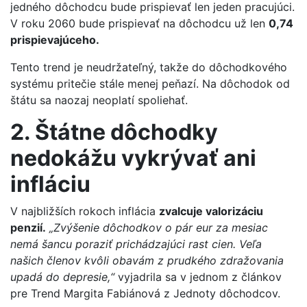
jedného dôchodcu bude prispievať len jeden pracujúci.
V roku 2060 bude prispievať na dôchodcu už len
0,74
prispievajúceho.
Tento trend je neudržateľný, takže do dôchodkového
systému pritečie stále menej peňazí. Na dôchodok od
štátu sa naozaj neoplatí spoliehať.
2. Štátne dôchodky
nedokážu vykrývať ani
infláciu
V najbližších rokoch inflácia
zvalcuje valorizáciu
penzií.
„Zvýšenie dôchodkov o pár eur za mesiac
nemá šancu poraziť prichádzajúci rast cien. Veľa
našich členov kvôli obavám z prudkého zdražovania
upadá do depresie,“
vyjadrila sa v jednom z článkov
pre Trend Margita Fabiánová z Jednoty dôchodcov.