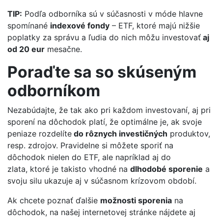
TIP:
Podľa odborníka sú v súčasnosti v móde hlavne
spomínané
indexové fondy
– ETF, ktoré majú nižšie
poplatky za správu a ľudia do nich môžu investovať
aj
od 20 eur
mesačne.
Poraďte sa so skúseným
odborníkom
Nezabúdajte, že tak ako pri každom investovaní, aj pri
sporení na dôchodok platí, že optimálne je, ak svoje
peniaze rozdelíte
do rôznych investičných
produktov,
resp. zdrojov. Pravidelne si môžete sporiť na
dôchodok nielen do ETF, ale napríklad aj do
zlata, ktoré je takisto vhodné na
dlhodobé sporenie
a
svoju silu ukazuje aj v súčasnom krízovom období.
Ak chcete poznať ďalšie
možnosti sporenia
na
dôchodok, na našej internetovej stránke nájdete aj