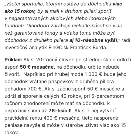
„Všetci sporitelia, ktorým ostáva do dôchodku
viac
ako 15 rokov,
by si mali v druhom pilieri sporiť
v negarantovaných akciových alebo indexových
fondoch. Dlhodobo zarábajú niekoľkonásobne viac
než garantované fondy a vďaka tomu môže byť
dôchodok z druhého piliera
aj 10-násobne vyšší
,“
radí
investičný analytik FinGO.sk František Burda.
Príklad:
Ak si 20-ročný človek po strednej škole odloží
aspoň
50 € mesačne
, na dôchodku určite nebude
živoriť. Napríklad pri hrubej mzde 1 000 € bude jeho
dôchodok vrátane príspevkov z druhého piliera
odhadom 700 €. Ak si začne sporiť 50 € mesačne a
udrží si sporenie celých 40 rokov, pri 5-percentnom
ročnom zhodnotení môže mať na dôchodku k
dispozícii sumu až
76-tisíc €
. Ak si z nej vytvorí
pravidelnú rentu 400 € mesačne, tieto nasporené
peniaze navyše si môže v starobe užívať viac ako 15
rokov.