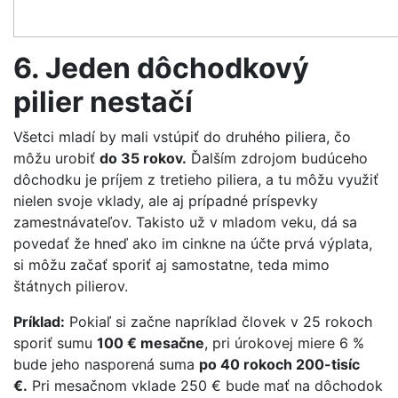
6. Jeden dôchodkový
pilier nestačí
Všetci mladí by mali vstúpiť do druhého piliera, čo
môžu urobiť
do 35 rokov.
Ďalším zdrojom budúceho
dôchodku je príjem z tretieho piliera, a tu môžu využiť
nielen svoje vklady, ale aj prípadné príspevky
zamestnávateľov. Takisto už v mladom veku, dá sa
povedať že hneď ako im cinkne na účte prvá výplata,
si môžu začať sporiť aj samostatne, teda mimo
štátnych pilierov.
Príklad:
Pokiaľ si začne napríklad človek v 25 rokoch
sporiť sumu
100 € mesačne
, pri úrokovej miere 6 %
bude jeho nasporená suma
po 40 rokoch 200-tisíc
€.
Pri mesačnom vklade 250 € bude mať na dôchodok