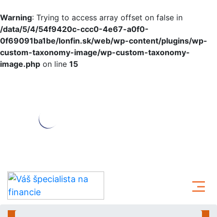
Warning
: Trying to access array offset on false in
/data/5/4/54f9420c-ccc0-4e67-a0f0-
0f69091ba1be/lonfin.sk/web/wp-content/plugins/wp-
custom-taxonomy-image/wp-custom-taxonomy-
image.php
on line
15
Skip to content