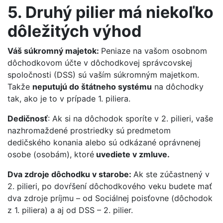
5. Druhý pilier má niekoľko
dôležitých výhod
Váš súkromný majetok:
Peniaze na vašom osobnom
dôchodkovom účte v dôchodkovej správcovskej
spoločnosti (DSS) sú vaším súkromným majetkom.
Takže
neputujú do štátneho systému
na dôchodky
tak, ako je to v prípade 1. piliera.
Dedičnosť
: Ak si na dôchodok sporíte v 2. pilieri, vaše
nazhromaždené prostriedky sú predmetom
dedičského konania alebo sú odkázané oprávnenej
osobe (osobám), ktoré
uvediete v zmluve.
Dva zdroje dôchodku v starobe:
Ak ste zúčastnený v
2. pilieri, po dovŕšení dôchodkového veku budete mať
dva zdroje príjmu – od Sociálnej poisťovne (dôchodok
z 1. piliera) a aj od DSS – 2. pilier.