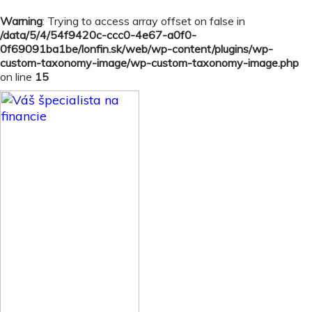
Warning
: Trying to access array offset on false in
×
/data/5/4/54f9420c-ccc0-4e67-a0f0-
0f69091ba1be/lonfin.sk/web/wp-content/plugins/wp-
custom-taxonomy-image/wp-custom-taxonomy-image.php
on line
15
Skip to content